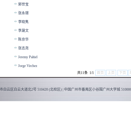
郭世宝
张永璟
李晓隽
李晟文
陈京华
张志尧
Jeremy Paltiel
Jorge Virchez
共11条 1/1
首页
上页
下页
白云区白云大道北2号 510420 (北校区) | 中国广州市番禺区小谷围广州大学城 510006