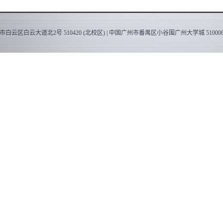
白云区白云大道北2号 510420 (北校区) | 中国广州市番禺区小谷围广州大学城 510006