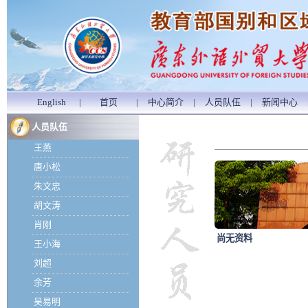
English
|
首页
|
中心简介
|
人员队伍
|
新闻中心
人员队伍
王燕
唐小松
朱文忠
胡文涛
肖刚
尚无资料
王小海
刘超
余芳
吴易明