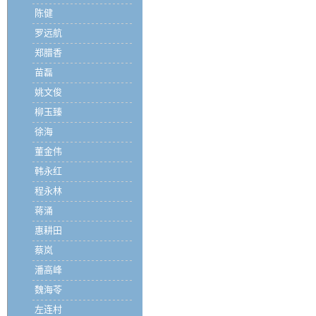
陈健
罗远航
郑腊香
苗磊
姚文俊
柳玉臻
徐海
董金伟
韩永红
程永林
蒋涌
惠耕田
蔡岚
潘高峰
魏海苓
左连村