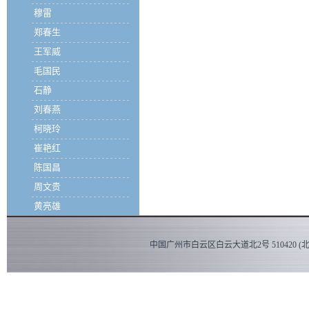
穆雷
郑春生
王军威
毛国民
石静
刘春燕
柯晓玲
崔艳红
陈国昌
周文贵
黄亮雄
中国广州市白云区白云大道北2号 510420 (北