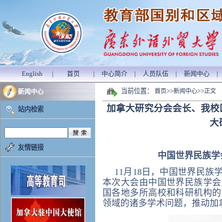
English
|
首页
|
中心简介
|
人员队伍
|
新闻中心
|
当前位置：
>>
>>
新闻中心
首页
新闻中心
正文
加拿大研究分会会长、我校
站内检索
大
友情链接
中国世界民族学
11月18日，中国世界民
本次大会由中国世界民族学会
国各地多所高校和科研机构的
领域的诸多学术问题，推动加