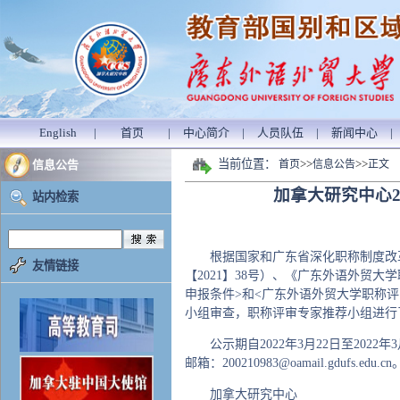
English
|
首页
|
中心简介
|
人员队伍
|
新闻中心
|
当前位置：
>>
>>
信息公告
首页
信息公告
正文
加拿大研究中心2
站内检索
根据国家和广东省深化职称制度改
友情链接
【2021】38号）、《广东外语外贸大
申报条件>和<广东外语外贸大学职称评
小组审查，职称评审专家推荐小组进行
公示期自2022年3月22日至202
邮箱：200210983@oamail.gdufs.edu.cn
加拿大研究中心